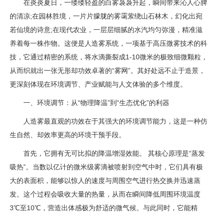
在炎炎夏日，一缕缕轻盈的白雾袅袅升起，瞬间带来沁人心脾
的清凉;在园林胜境，一片片朦胧的雾霭萦绕山石林木，幻化出宛
若仙境的诗意;在现代农业，一层层细腻的水汽均匀弥漫，精准滋
养着每一株作物。这便是人造雾系统，一项基于高压微雾技术的科
技，它通过精密的系统，将水滴撕裂成1-10微米的极致细微颗粒，
从而织就出一张无形却功效卓著的“雾网”。其好处远不止于造景，
更深刻体现在环境调节、产业赋能与人文体验的多个维度。
一、环境调节：从“物理降温”到“生态优化”的利器
人造雾最直观的功效在于其强大的环境调节能力，这是一种仿
生自然、却效率更高的环境干预手段。
首先，它拥有无可比拟的降温增湿效能。 其核心原理是“蒸发
吸热”。当数以亿计的微米级雾滴被喷射到空气中时，它们具有极
大的表面积，能够以惊人的速度与周围空气进行热交换并迅速蒸
发。这个过程会吸收大量的热量，从而在瞬间降低周围环境温度
3℃至10℃，营造出体感极为舒适的微气候。与此同时，它能精